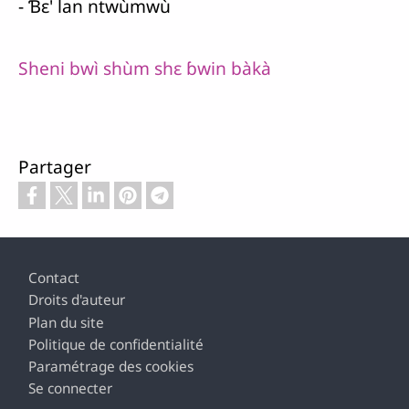
- Ɓɛ' lan ntwùmwù
Sheni bwì shùm shɛ ɓwin bàkà
Partager
Pied de page
Contact
Droits d'auteur
Plan du site
Politique de confidentialité
Paramétrage des cookies
Se connecter