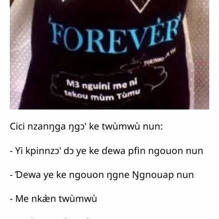
Cici nzanŋga ŋgɔ' ke twùmwù nun:
- Ƴi kpinnzɔ' dɔ ƴe ke ɗewa pfin ngouon nun
- Ɗewa ƴe ke ngouon ŋgne Ŋgnouap nun
- Me nkæ̀n twùmwù