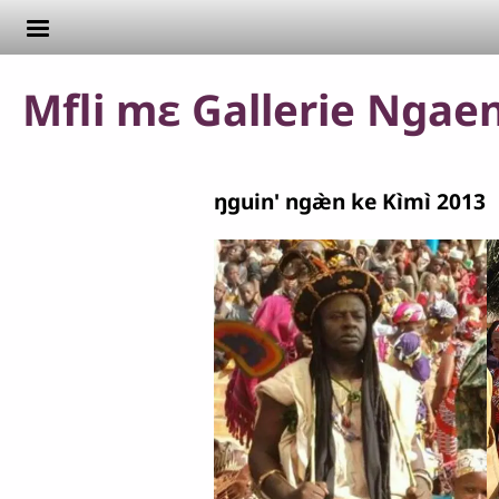
Aller au contenu principal
Mfli mɛ Gallerie Ngae
ŋguin' ngæ̀n ke Kìmì 2013