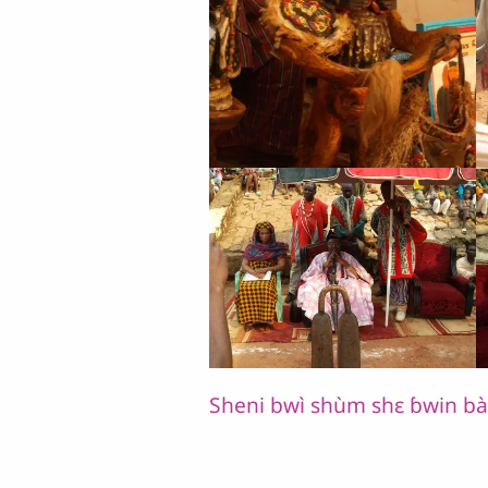
Sheni bwì shùm shɛ ɓwin b